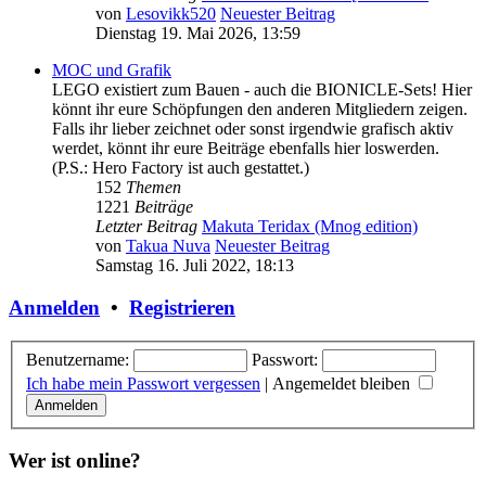
von
Lesovikk520
Neuester Beitrag
Dienstag 19. Mai 2026, 13:59
MOC und Grafik
LEGO existiert zum Bauen - auch die BIONICLE-Sets! Hier
könnt ihr eure Schöpfungen den anderen Mitgliedern zeigen.
Falls ihr lieber zeichnet oder sonst irgendwie grafisch aktiv
werdet, könnt ihr eure Beiträge ebenfalls hier loswerden.
(P.S.: Hero Factory ist auch gestattet.)
152
Themen
1221
Beiträge
Letzter Beitrag
Makuta Teridax (Mnog edition)
von
Takua Nuva
Neuester Beitrag
Samstag 16. Juli 2022, 18:13
Anmelden
•
Registrieren
Benutzername:
Passwort:
Ich habe mein Passwort vergessen
|
Angemeldet bleiben
Wer ist online?