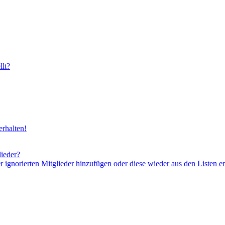
lt?
rhalten!
lieder?
er ignorierten Mitglieder hinzufügen oder diese wieder aus den Listen e