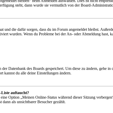
Angemeldet bleiben“ beim Anmelden auswählen. Dies ist nicht empfehle
Verfügung steht, dann wurde sie vermutlich von der Board-Administratio
 hat und die dafür sorgen, dass du im Forum angemeldet bleibst. Außer
tiviert wurden. Wenn du Probleme bei der An- oder Abmeldung hast, ka
 in der Datenbank des Boards gespeichert. Um diese zu ändern, gehe in
t kannst du alle deine Einstellungen ändern.
-Liste auftaucht?
n eine Option „Meinen Online-Status während dieser Sitzung verbergen
t dann als unsichtbarer Besucher gezählt.