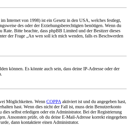
m Internet von 1998) ist ein Gesetz in den USA, welches festlegt,
ungsweise des oder der Erziehungsberechtigten benötigen. Wenn du
nd zu Rate. Bitte beachte, dass phpBB Limited und der Besitzer dieses
 unter der Frage „An wen soll ich mich wenden, falls es Beschwerden
elden können. Es könnte auch sein, dass deine IP-Adresse oder der
n.
 zwei Möglichkeiten. Wenn
COPPA
aktiviert ist und du angegeben hast,
rhalten hast. Wenn dies nicht der Fall ist, muss dein Benutzerkonto
 dies selbst erledigen oder ein Administrator. Bei der Registrierung
ungen. Ansonsten prüfe, ob du deine E-Mail-Adresse korrekt eingegeben
urde, dann kontaktiere einen Administrator.