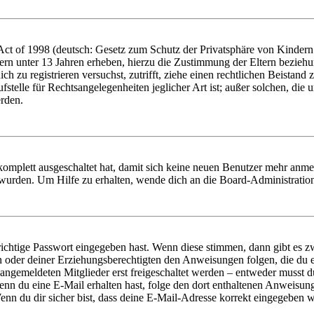
t of 1998 (deutsch: Gesetz zum Schutz der Privatsphäre von Kindern i
ern unter 13 Jahren erheben, hierzu die Zustimmung der Eltern bezieh
dich zu registrieren versuchst, zutrifft, ziehe einen rechtlichen Beista
stelle für Rechtsangelegenheiten jeglicher Art ist; außer solchen, die
erden.
 komplett ausgeschaltet hat, damit sich keine neuen Benutzer mehr anm
 wurden. Um Hilfe zu erhalten, wende dich an die Board-Administratio
richtige Passwort eingegeben hast. Wenn diese stimmen, dann gibt es
ern oder deiner Erziehungsberechtigten den Anweisungen folgen, die du e
 angemeldeten Mitglieder erst freigeschaltet werden – entweder musst du
. Wenn du eine E-Mail erhalten hast, folge den dort enthaltenen Anweis
nn du dir sicher bist, dass deine E-Mail-Adresse korrekt eingegeben w