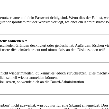
Benutzername und dein Passwort richtig sind. Wenn dies der Fall ist, w
igurationsproblem mit der Website vorliegt, welches ein Administrator l
t mehr anmelden?!
rschieden Gründen deaktiviert oder gelöscht hat. Außerdem löschen vie
triere dich einfach erneut und nimm aktiv an den Diskussionen teil!
 nicht wieder mitteilen, du kannst es jedoch zurücksetzen. Dies machs
 dich schnell wieder anmelden können.
ückzusetzen, so wende dich an die Board-Administration.
en“ nicht auswählst, wirst du nur für eine Sitzung angemeldet. Dies