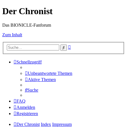
Der Chronist
Das BIONICLE-Fanforum
Zum Inhalt
Erweiterte
Suche
Suche
Schnellzugriff
Unbeantwortete Themen
Aktive Themen
Suche
FAQ
Anmelden
Registrieren
Der Chronist
Index
Impressum