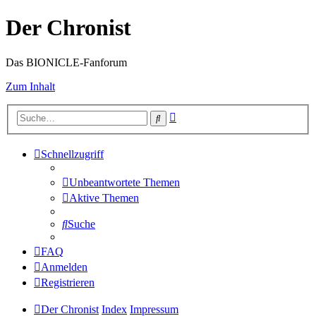
Der Chronist
Das BIONICLE-Fanforum
Zum Inhalt
Erweiterte
Suche
Suche
Schnellzugriff
Unbeantwortete Themen
Aktive Themen
Suche
FAQ
Anmelden
Registrieren
Der Chronist
Index
Impressum