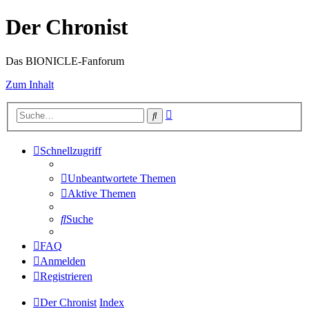
Der Chronist
Das BIONICLE-Fanforum
Zum Inhalt
Erweiterte
Suche
Suche
Schnellzugriff
Unbeantwortete Themen
Aktive Themen
Suche
FAQ
Anmelden
Registrieren
Der Chronist
Index