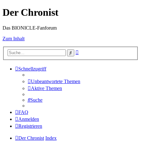
Der Chronist
Das BIONICLE-Fanforum
Zum Inhalt
Erweiterte
Suche
Suche
Schnellzugriff
Unbeantwortete Themen
Aktive Themen
Suche
FAQ
Anmelden
Registrieren
Der Chronist
Index