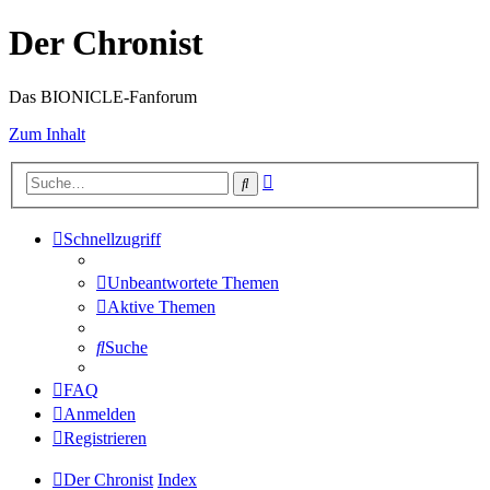
Der Chronist
Das BIONICLE-Fanforum
Zum Inhalt
Erweiterte
Suche
Suche
Schnellzugriff
Unbeantwortete Themen
Aktive Themen
Suche
FAQ
Anmelden
Registrieren
Der Chronist
Index