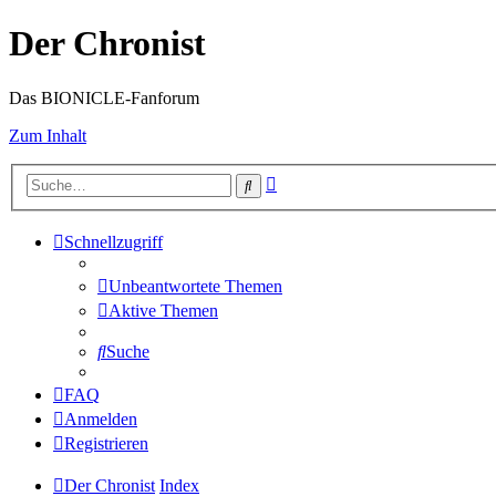
Der Chronist
Das BIONICLE-Fanforum
Zum Inhalt
Erweiterte
Suche
Suche
Schnellzugriff
Unbeantwortete Themen
Aktive Themen
Suche
FAQ
Anmelden
Registrieren
Der Chronist
Index