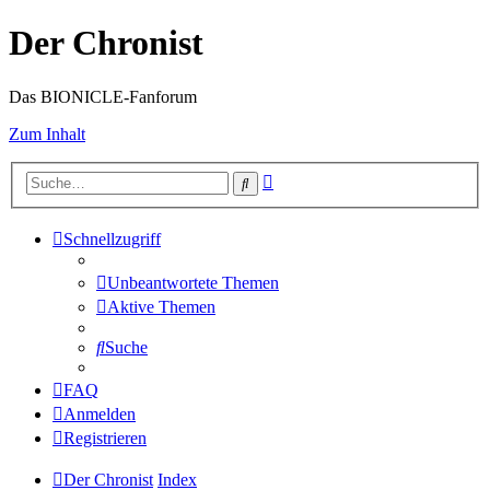
Der Chronist
Das BIONICLE-Fanforum
Zum Inhalt
Erweiterte
Suche
Suche
Schnellzugriff
Unbeantwortete Themen
Aktive Themen
Suche
FAQ
Anmelden
Registrieren
Der Chronist
Index