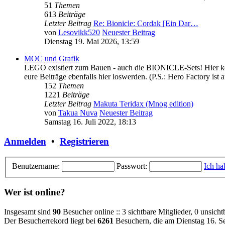
51
Themen
613
Beiträge
Letzter Beitrag
Re: Bionicle: Cordak [Ein Dar…
von
Lesovikk520
Neuester Beitrag
Dienstag 19. Mai 2026, 13:59
MOC und Grafik
LEGO existiert zum Bauen - auch die BIONICLE-Sets! Hier könnt
eure Beiträge ebenfalls hier loswerden. (P.S.: Hero Factory ist a
152
Themen
1221
Beiträge
Letzter Beitrag
Makuta Teridax (Mnog edition)
von
Takua Nuva
Neuester Beitrag
Samstag 16. Juli 2022, 18:13
Anmelden
•
Registrieren
Benutzername:
Passwort:
Ich ha
Wer ist online?
Insgesamt sind
90
Besucher online :: 3 sichtbare Mitglieder, 0 unsich
Der Besucherrekord liegt bei
6261
Besuchern, die am Dienstag 16. Se