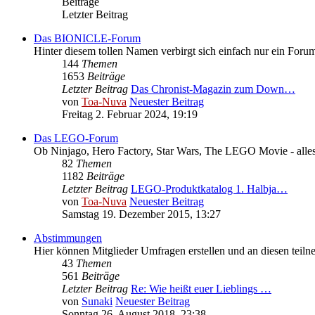
Beiträge
Letzter Beitrag
Das BIONICLE-Forum
Hinter diesem tollen Namen verbirgt sich einfach nur ein Fo
144
Themen
1653
Beiträge
Letzter Beitrag
Das Chronist-Magazin zum Down…
von
Toa-Nuva
Neuester Beitrag
Freitag 2. Februar 2024, 19:19
Das LEGO-Forum
Ob Ninjago, Hero Factory, Star Wars, The LEGO Movie - alle
82
Themen
1182
Beiträge
Letzter Beitrag
LEGO-Produktkatalog 1. Halbja…
von
Toa-Nuva
Neuester Beitrag
Samstag 19. Dezember 2015, 13:27
Abstimmungen
Hier können Mitglieder Umfragen erstellen und an diesen teil
43
Themen
561
Beiträge
Letzter Beitrag
Re: Wie heißt euer Lieblings …
von
Sunaki
Neuester Beitrag
Sonntag 26. August 2018, 23:38