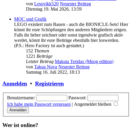
von
Lesovikk520
Neuester Beitrag
Dienstag 19. Mai 2026, 13:59
MOC und Grafik
LEGO existiert zum Bauen - auch die BIONICLE-Sets! Hier
könnt ihr eure Schöpfungen den anderen Mitgliedern zeigen.
Falls ihr lieber zeichnet oder sonst irgendwie grafisch aktiv
werdet, könnt ihr eure Beiträge ebenfalls hier loswerden.
(P.S.: Hero Factory ist auch gestattet.)
152
Themen
1221
Beiträge
Letzter Beitrag
Makuta Teridax (Mnog edition)
von
Takua Nuva
Neuester Beitrag
Samstag 16. Juli 2022, 18:13
Anmelden
•
Registrieren
Benutzername:
Passwort:
Ich habe mein Passwort vergessen
|
Angemeldet bleiben
Wer ist online?