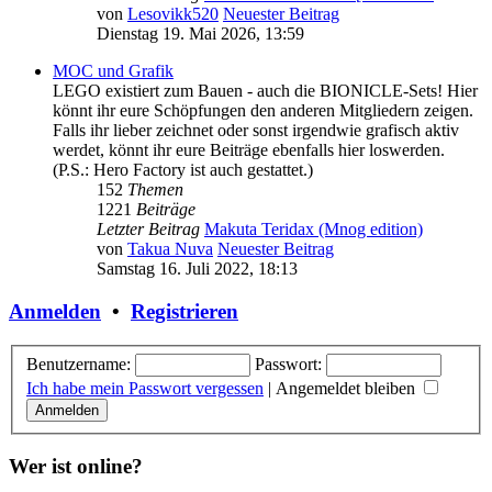
von
Lesovikk520
Neuester Beitrag
Dienstag 19. Mai 2026, 13:59
MOC und Grafik
LEGO existiert zum Bauen - auch die BIONICLE-Sets! Hier
könnt ihr eure Schöpfungen den anderen Mitgliedern zeigen.
Falls ihr lieber zeichnet oder sonst irgendwie grafisch aktiv
werdet, könnt ihr eure Beiträge ebenfalls hier loswerden.
(P.S.: Hero Factory ist auch gestattet.)
152
Themen
1221
Beiträge
Letzter Beitrag
Makuta Teridax (Mnog edition)
von
Takua Nuva
Neuester Beitrag
Samstag 16. Juli 2022, 18:13
Anmelden
•
Registrieren
Benutzername:
Passwort:
Ich habe mein Passwort vergessen
|
Angemeldet bleiben
Wer ist online?