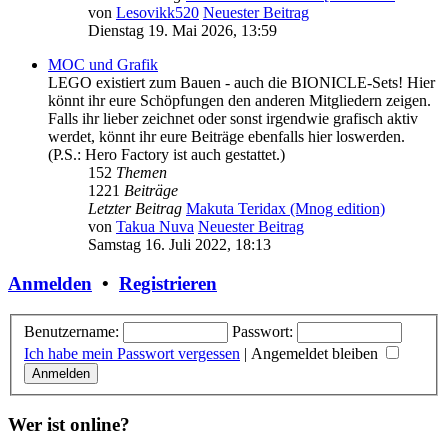
von
Lesovikk520
Neuester Beitrag
Dienstag 19. Mai 2026, 13:59
MOC und Grafik
LEGO existiert zum Bauen - auch die BIONICLE-Sets! Hier
könnt ihr eure Schöpfungen den anderen Mitgliedern zeigen.
Falls ihr lieber zeichnet oder sonst irgendwie grafisch aktiv
werdet, könnt ihr eure Beiträge ebenfalls hier loswerden.
(P.S.: Hero Factory ist auch gestattet.)
152
Themen
1221
Beiträge
Letzter Beitrag
Makuta Teridax (Mnog edition)
von
Takua Nuva
Neuester Beitrag
Samstag 16. Juli 2022, 18:13
Anmelden
•
Registrieren
Benutzername:
Passwort:
Ich habe mein Passwort vergessen
|
Angemeldet bleiben
Wer ist online?