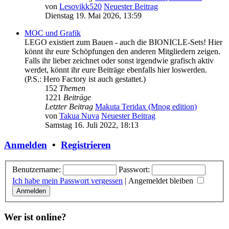
von
Lesovikk520
Neuester Beitrag
Dienstag 19. Mai 2026, 13:59
MOC und Grafik
LEGO existiert zum Bauen - auch die BIONICLE-Sets! Hier
könnt ihr eure Schöpfungen den anderen Mitgliedern zeigen.
Falls ihr lieber zeichnet oder sonst irgendwie grafisch aktiv
werdet, könnt ihr eure Beiträge ebenfalls hier loswerden.
(P.S.: Hero Factory ist auch gestattet.)
152
Themen
1221
Beiträge
Letzter Beitrag
Makuta Teridax (Mnog edition)
von
Takua Nuva
Neuester Beitrag
Samstag 16. Juli 2022, 18:13
Anmelden
•
Registrieren
Benutzername:
Passwort:
Ich habe mein Passwort vergessen
|
Angemeldet bleiben
Wer ist online?