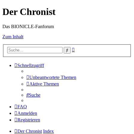
Der Chronist
Das BIONICLE-Fanforum
Zum Inhalt
Erweiterte
Suche
Suche
Schnellzugriff
Unbeantwortete Themen
Aktive Themen
Suche
FAQ
Anmelden
Registrieren
Der Chronist
Index