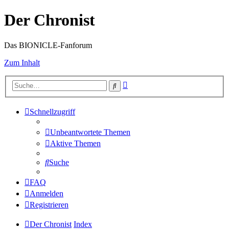
Der Chronist
Das BIONICLE-Fanforum
Zum Inhalt
Erweiterte
Suche
Suche
Schnellzugriff
Unbeantwortete Themen
Aktive Themen
Suche
FAQ
Anmelden
Registrieren
Der Chronist
Index