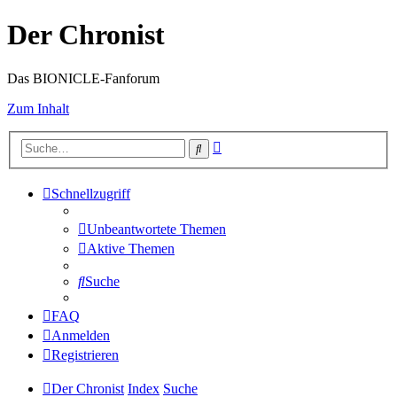
Der Chronist
Das BIONICLE-Fanforum
Zum Inhalt
Erweiterte
Suche
Suche
Schnellzugriff
Unbeantwortete Themen
Aktive Themen
Suche
FAQ
Anmelden
Registrieren
Der Chronist
Index
Suche