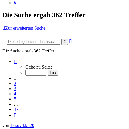
Suche
Die Suche ergab 362 Treffer
Zur erweiterten Suche
Erweiterte
Suche
Suche
Die Suche ergab 362 Treffer
Seite
1
Gehe zu Seite:
von
37
1
2
3
4
5
…
37
Nächste
von
Lesovikk520