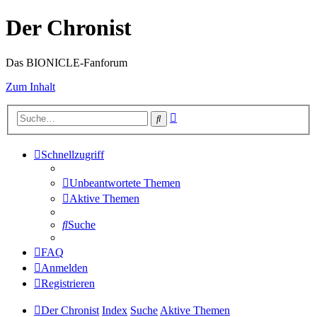
Der Chronist
Das BIONICLE-Fanforum
Zum Inhalt
Erweiterte
Suche
Suche
Schnellzugriff
Unbeantwortete Themen
Aktive Themen
Suche
FAQ
Anmelden
Registrieren
Der Chronist
Index
Suche
Aktive Themen