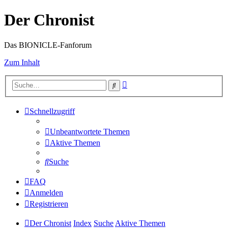
Der Chronist
Das BIONICLE-Fanforum
Zum Inhalt
Erweiterte
Suche
Suche
Schnellzugriff
Unbeantwortete Themen
Aktive Themen
Suche
FAQ
Anmelden
Registrieren
Der Chronist
Index
Suche
Aktive Themen