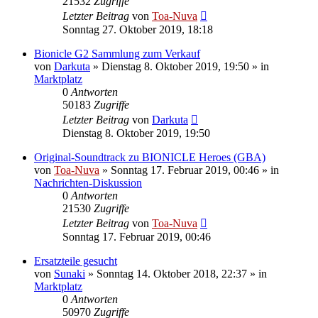
21532
Zugriffe
Letzter Beitrag
von
Toa-Nuva
Sonntag 27. Oktober 2019, 18:18
Bionicle G2 Sammlung zum Verkauf
von
Darkuta
»
Dienstag 8. Oktober 2019, 19:50
» in
Marktplatz
0
Antworten
50183
Zugriffe
Letzter Beitrag
von
Darkuta
Dienstag 8. Oktober 2019, 19:50
Original-Soundtrack zu BIONICLE Heroes (GBA)
von
Toa-Nuva
»
Sonntag 17. Februar 2019, 00:46
» in
Nachrichten-Diskussion
0
Antworten
21530
Zugriffe
Letzter Beitrag
von
Toa-Nuva
Sonntag 17. Februar 2019, 00:46
Ersatzteile gesucht
von
Sunaki
»
Sonntag 14. Oktober 2018, 22:37
» in
Marktplatz
0
Antworten
50970
Zugriffe