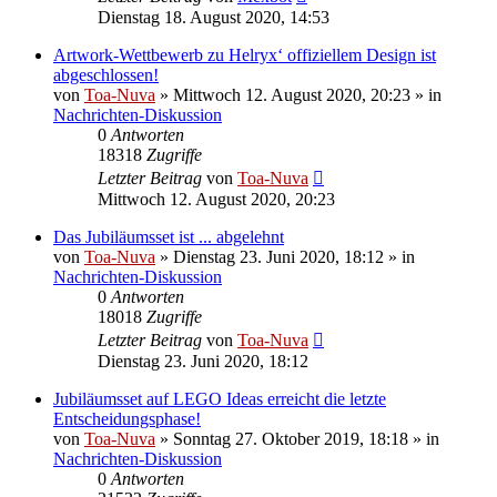
Dienstag 18. August 2020, 14:53
Artwork-Wettbewerb zu Helryx‘ offiziellem Design ist
abgeschlossen!
von
Toa-Nuva
»
Mittwoch 12. August 2020, 20:23
» in
Nachrichten-Diskussion
0
Antworten
18318
Zugriffe
Letzter Beitrag
von
Toa-Nuva
Mittwoch 12. August 2020, 20:23
Das Jubiläumsset ist ... abgelehnt
von
Toa-Nuva
»
Dienstag 23. Juni 2020, 18:12
» in
Nachrichten-Diskussion
0
Antworten
18018
Zugriffe
Letzter Beitrag
von
Toa-Nuva
Dienstag 23. Juni 2020, 18:12
Jubiläumsset auf LEGO Ideas erreicht die letzte
Entscheidungsphase!
von
Toa-Nuva
»
Sonntag 27. Oktober 2019, 18:18
» in
Nachrichten-Diskussion
0
Antworten