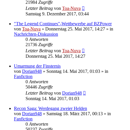
21984
Zugriffe
Letzter Beitrag
von
Toa-Nuva
Samstag 9. Dezember 2017, 03:44
"The Legend Continues"-Wettbewerbe auf BZPower
von
Toa-Nuva
»
Donnerstag 25. Mai 2017, 14:27
» in
Nachrichten-Diskussion
0
Antworten
21736
Zugriffe
Letzter Beitrag
von
Toa-Nuva
Donnerstag 25. Mai 2017, 14:27
Umarmung der Finsternis
von
Dorian948
»
Sonntag 14. Mai 2017, 01:03
» in
Fanfiction
0
Antworten
50446
Zugriffe
Letzter Beitrag
von
Dorian948
Sonntag 14. Mai 2017, 01:03
Recon Saga: Werdegang zweier Helden
von
Dorian948
»
Samstag 18. März 2017, 00:13
» in
Fanfiction
0
Antworten
50237
Zugriffe