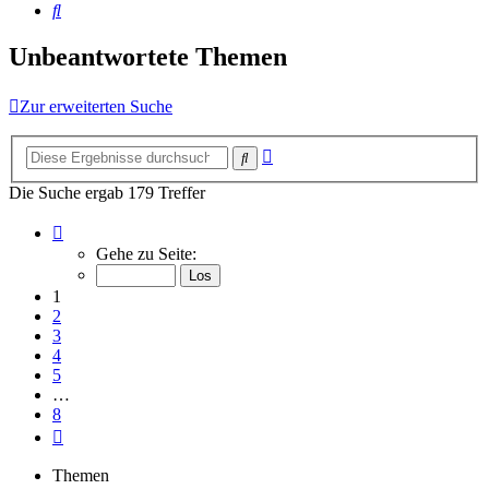
Suche
Unbeantwortete Themen
Zur erweiterten Suche
Erweiterte
Suche
Suche
Die Suche ergab 179 Treffer
Seite
1
Gehe zu Seite:
von
8
1
2
3
4
5
…
8
Nächste
Themen