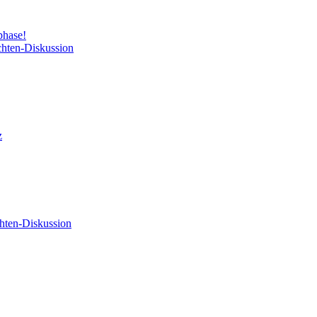
phase!
chten-Diskussion
z
hten-Diskussion