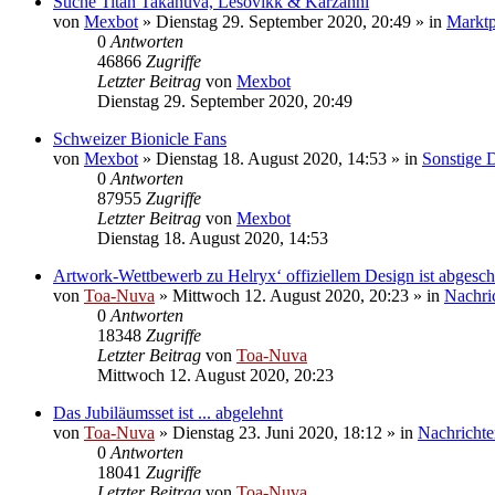
Suche Titan Takanuva, Lesovikk & Karzahni
von
Mexbot
»
Dienstag 29. September 2020, 20:49
» in
Marktp
0
Antworten
46866
Zugriffe
Letzter Beitrag
von
Mexbot
Dienstag 29. September 2020, 20:49
Schweizer Bionicle Fans
von
Mexbot
»
Dienstag 18. August 2020, 14:53
» in
Sonstige 
0
Antworten
87955
Zugriffe
Letzter Beitrag
von
Mexbot
Dienstag 18. August 2020, 14:53
Artwork-Wettbewerb zu Helryx‘ offiziellem Design ist abgesch
von
Toa-Nuva
»
Mittwoch 12. August 2020, 20:23
» in
Nachri
0
Antworten
18348
Zugriffe
Letzter Beitrag
von
Toa-Nuva
Mittwoch 12. August 2020, 20:23
Das Jubiläumsset ist ... abgelehnt
von
Toa-Nuva
»
Dienstag 23. Juni 2020, 18:12
» in
Nachrichte
0
Antworten
18041
Zugriffe
Letzter Beitrag
von
Toa-Nuva