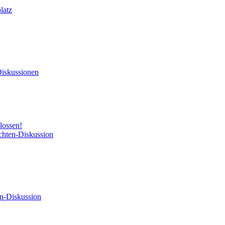
latz
Diskussionen
lossen!
chten-Diskussion
n-Diskussion