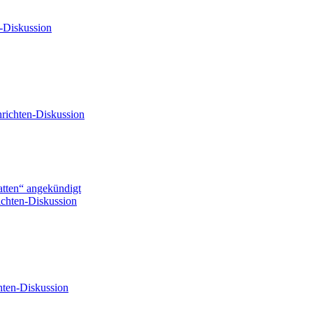
-Diskussion
richten-Diskussion
tten“ angekündigt
chten-Diskussion
hten-Diskussion