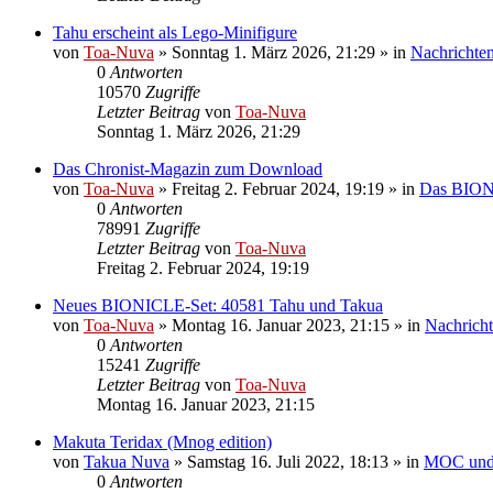
Tahu erscheint als Lego-Minifigure
von
Toa-Nuva
»
Sonntag 1. März 2026, 21:29
» in
Nachrichte
0
Antworten
10570
Zugriffe
Letzter Beitrag
von
Toa-Nuva
Sonntag 1. März 2026, 21:29
Das Chronist-Magazin zum Download
von
Toa-Nuva
»
Freitag 2. Februar 2024, 19:19
» in
Das BIO
0
Antworten
78991
Zugriffe
Letzter Beitrag
von
Toa-Nuva
Freitag 2. Februar 2024, 19:19
Neues BIONICLE-Set: 40581 Tahu und Takua
von
Toa-Nuva
»
Montag 16. Januar 2023, 21:15
» in
Nachrich
0
Antworten
15241
Zugriffe
Letzter Beitrag
von
Toa-Nuva
Montag 16. Januar 2023, 21:15
Makuta Teridax (Mnog edition)
von
Takua Nuva
»
Samstag 16. Juli 2022, 18:13
» in
MOC und 
0
Antworten