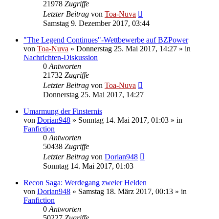
21978
Zugriffe
Letzter Beitrag
von
Toa-Nuva
Samstag 9. Dezember 2017, 03:44
"The Legend Continues"-Wettbewerbe auf BZPower
von
Toa-Nuva
»
Donnerstag 25. Mai 2017, 14:27
» in
Nachrichten-Diskussion
0
Antworten
21732
Zugriffe
Letzter Beitrag
von
Toa-Nuva
Donnerstag 25. Mai 2017, 14:27
Umarmung der Finsternis
von
Dorian948
»
Sonntag 14. Mai 2017, 01:03
» in
Fanfiction
0
Antworten
50438
Zugriffe
Letzter Beitrag
von
Dorian948
Sonntag 14. Mai 2017, 01:03
Recon Saga: Werdegang zweier Helden
von
Dorian948
»
Samstag 18. März 2017, 00:13
» in
Fanfiction
0
Antworten
50227
Zugriffe