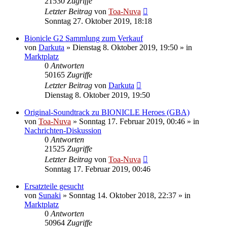
21530
Zugriffe
Letzter Beitrag
von
Toa-Nuva
Sonntag 27. Oktober 2019, 18:18
Bionicle G2 Sammlung zum Verkauf
von
Darkuta
»
Dienstag 8. Oktober 2019, 19:50
» in
Marktplatz
0
Antworten
50165
Zugriffe
Letzter Beitrag
von
Darkuta
Dienstag 8. Oktober 2019, 19:50
Original-Soundtrack zu BIONICLE Heroes (GBA)
von
Toa-Nuva
»
Sonntag 17. Februar 2019, 00:46
» in
Nachrichten-Diskussion
0
Antworten
21525
Zugriffe
Letzter Beitrag
von
Toa-Nuva
Sonntag 17. Februar 2019, 00:46
Ersatzteile gesucht
von
Sunaki
»
Sonntag 14. Oktober 2018, 22:37
» in
Marktplatz
0
Antworten
50964
Zugriffe