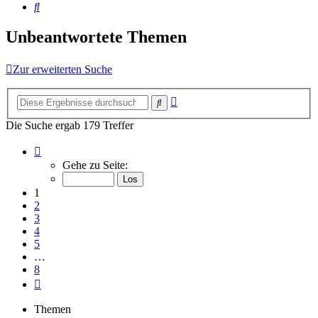
Suche
Unbeantwortete Themen
Zur erweiterten Suche
Erweiterte
Suche
Suche
Die Suche ergab 179 Treffer
Seite
1
Gehe zu Seite:
von
8
1
2
3
4
5
…
8
Nächste
Themen