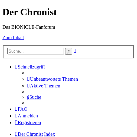
Der Chronist
Das BIONICLE-Fanforum
Zum Inhalt
Erweiterte
Suche
Suche
Schnellzugriff
Unbeantwortete Themen
Aktive Themen
Suche
FAQ
Anmelden
Registrieren
Der Chronist
Index