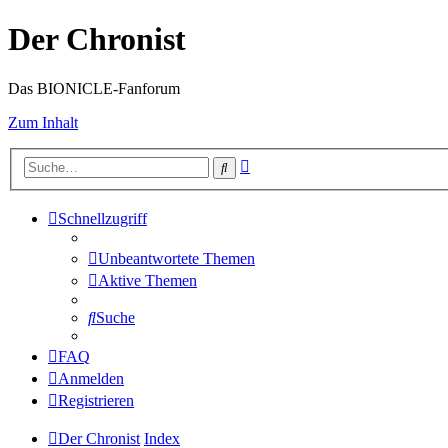
Der Chronist
Das BIONICLE-Fanforum
Zum Inhalt
Erweiterte
Suche
Suche
Schnellzugriff
Unbeantwortete Themen
Aktive Themen
Suche
FAQ
Anmelden
Registrieren
Der Chronist
Index