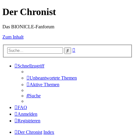
Der Chronist
Das BIONICLE-Fanforum
Zum Inhalt
Erweiterte
Suche
Suche
Schnellzugriff
Unbeantwortete Themen
Aktive Themen
Suche
FAQ
Anmelden
Registrieren
Der Chronist
Index