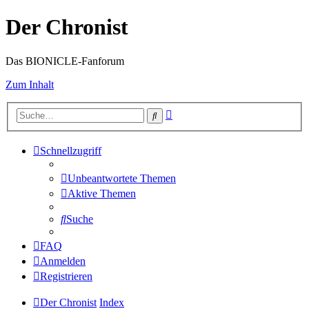
Der Chronist
Das BIONICLE-Fanforum
Zum Inhalt
Erweiterte
Suche
Suche
Schnellzugriff
Unbeantwortete Themen
Aktive Themen
Suche
FAQ
Anmelden
Registrieren
Der Chronist
Index