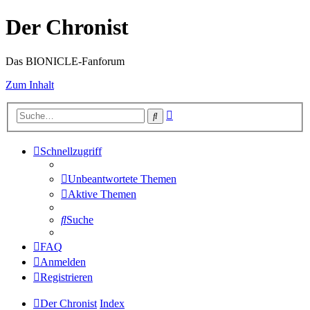
Der Chronist
Das BIONICLE-Fanforum
Zum Inhalt
Erweiterte
Suche
Suche
Schnellzugriff
Unbeantwortete Themen
Aktive Themen
Suche
FAQ
Anmelden
Registrieren
Der Chronist
Index