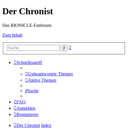
Der Chronist
Das BIONICLE-Fanforum
Zum Inhalt
Erweiterte
Suche
Suche
Schnellzugriff
Unbeantwortete Themen
Aktive Themen
Suche
FAQ
Anmelden
Registrieren
Der Chronist
Index