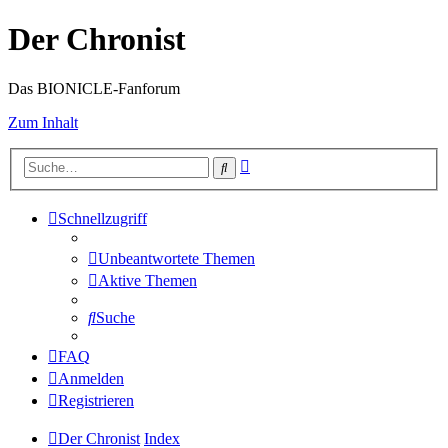
Der Chronist
Das BIONICLE-Fanforum
Zum Inhalt
Erweiterte
Suche
Suche
Schnellzugriff
Unbeantwortete Themen
Aktive Themen
Suche
FAQ
Anmelden
Registrieren
Der Chronist
Index