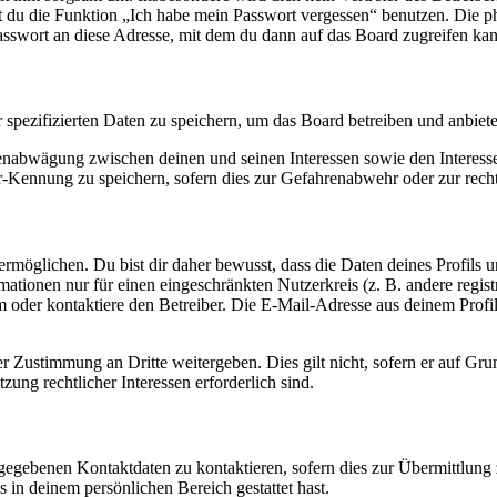
nst du die Funktion „Ich habe mein Passwort vergessen“ benutzen. Di
asswort an diese Adresse, mit dem du dann auf das Board zugreifen kan
r spezifizierten Daten zu speichern, um das Board betreiben und anbiet
ssenabwägung zwischen deinen und seinen Interessen sowie den Interes
-Kennung zu speichern, sofern dies zur Gefahrenabwehr oder zur recht
möglichen. Du bist dir daher bewusst, dass die Daten deines Profils und
mationen nur für einen eingeschränkten Nutzerkreis (z. B. andere regist
oder kontaktiere den Betreiber. Die E-Mail-Adresse aus deinem Profil 
r Zustimmung an Dritte weitergeben. Dies gilt nicht, sofern er auf Gr
zung rechtlicher Interessen erforderlich sind.
ngegebenen Kontaktdaten zu kontaktieren, sofern dies zur Übermittlung z
s in deinem persönlichen Bereich gestattet hast.