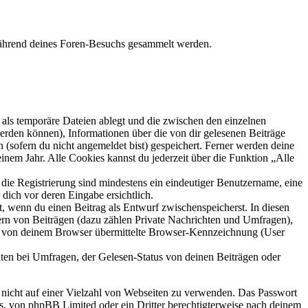
e während deines Foren-Besuchs gesammelt werden.
als temporäre Dateien ablegt und die zwischen den einzelnen
 werden können), Informationen über die von dir gelesenen Beiträge
 (sofern du nicht angemeldet bist) gespeichert. Ferner werden deine
inem Jahr. Alle Cookies kannst du jederzeit über die Funktion „Alle
 die Registrierung sind mindestens ein eindeutiger Benutzername, eine
dich vor deren Eingabe ersichtlich.
lt, wenn du einen Beitrag als Entwurf zwischenspeicherst. In diesen
ern von Beiträgen (dazu zählen Private Nachrichten und Umfragen),
ie von deinem Browser übermittelte Browser-Kennzeichnung (User
ten bei Umfragen, der Gelesen-Status von deinen Beiträgen oder
t nicht auf einer Vielzahl von Webseiten zu verwenden. Das Passwort
rs, von phpBB Limited oder ein Dritter berechtigterweise nach deinem