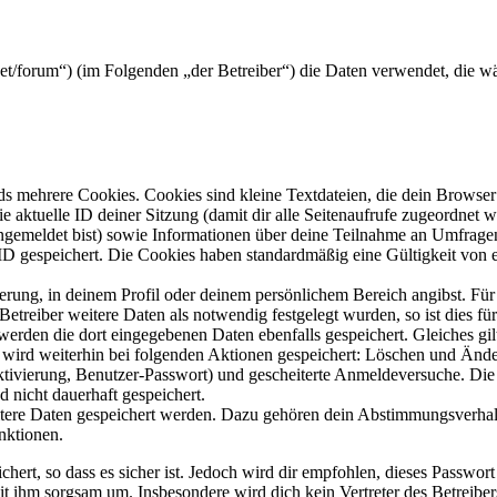
st.net/forum“) (im Folgenden „der Betreiber“) die Daten verwendet, di
s mehrere Cookies. Cookies sind kleine Textdateien, die dein Browser 
ie aktuelle ID deiner Sitzung (damit dir alle Seitenaufrufe zugeordnet
angemeldet bist) sowie Informationen über deine Teilnahme an Umfragen
ID gespeichert. Die Cookies haben standardmäßig eine Gültigkeit von e
ierung, in deinem Profil oder deinem persönlichem Bereich angibst. Für
reiber weitere Daten als notwendig festgelegt wurden, so ist dies für 
 werden die dort eingegebenen Daten ebenfalls gespeichert. Gleiches gi
e wird weiterhin bei folgenden Aktionen gespeichert: Löschen und Änd
ktivierung, Benutzer-Passwort) und gescheiterte Anmeldeversuche. D
d nicht dauerhaft gespeichert.
eitere Daten gespeichert werden. Dazu gehören dein Abstimmungsverhal
nktionen.
ert, so dass es sicher ist. Jedoch wird dir empfohlen, dieses Passwor
it ihm sorgsam um. Insbesondere wird dich kein Vertreter des Betreibe