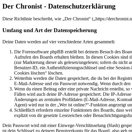
Der Chronist - Datenschutzerklärung
Diese Richtlinie beschreibt, wie „Der Chronist“ („https://derchroni
Umfang und Art der Datenspeicherung
Deine Daten werden auf vier verschiedene Arten gesammelt:
Die Forensoftware phpBB erstellt bei deinem Besuch des Board
Aufrufen des Boards erhalten bleiben. In diesen Cookies sind d
(zur Markierung dieser als gelesen/ungelesen; sofern du nicht 
Benutzer-ID, ein Authentifizierungsschlüssel und eine Session-
Cookies löschen“ löschen.
Weiterhin werden die Daten gespeichert, die du bei der Registr
E-Mail-Adresse und ein Passwort notwendig. Wenn durch den Bet
Wenn du einen Beitrag oder eine private Nachricht erstellst, so
Fällen wird auch deine IP-Adresse gespeichert. Die IP-Adress
Änderungen an zentralen Profildaten (E-Mail-Adresse, Kontoa
Agent) wird nur in der „Wer ist online?“-Funktion angezeigt un
Schließlich erfordern einzelne Funktionen des Boards, dass w
explizit von dir gesetzte Lesezeichen oder Benachrichtigungsfu
Dein Passwort wird mit einer Einwege-Verschlüsselung (Hash) gespeich
ist dein Schlüssel zu deinem Benutzerkonto für das Board, also geh m