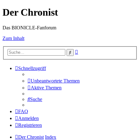
Der Chronist
Das BIONICLE-Fanforum
Zum Inhalt
Erweiterte
Suche
Suche
Schnellzugriff
Unbeantwortete Themen
Aktive Themen
Suche
FAQ
Anmelden
Registrieren
Der Chronist
Index