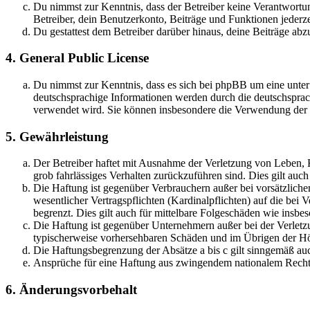
Du nimmst zur Kenntnis, dass der Betreiber keine Verantwortung 
Betreiber, dein Benutzerkonto, Beiträge und Funktionen jederze
Du gestattest dem Betreiber darüber hinaus, deine Beiträge abz
4. General Public License
Du nimmst zur Kenntnis, dass es sich bei phpBB um eine unter
deutschsprachige Informationen werden durch die deutschsprac
verwendet wird. Sie können insbesondere die Verwendung der S
5. Gewährleistung
Der Betreiber haftet mit Ausnahme der Verletzung von Leben, Kö
grob fahrlässiges Verhalten zurückzuführen sind. Dies gilt au
Die Haftung ist gegenüber Verbrauchern außer bei vorsätzlich
wesentlicher Vertragspflichten (Kardinalpflichten) auf die be
begrenzt. Dies gilt auch für mittelbare Folgeschäden wie ins
Die Haftung ist gegenüber Unternehmern außer bei der Verletzu
typischerweise vorhersehbaren Schäden und im Übrigen der Höh
Die Haftungsbegrenzung der Absätze a bis c gilt sinngemäß auc
Ansprüche für eine Haftung aus zwingendem nationalem Recht 
6. Änderungsvorbehalt