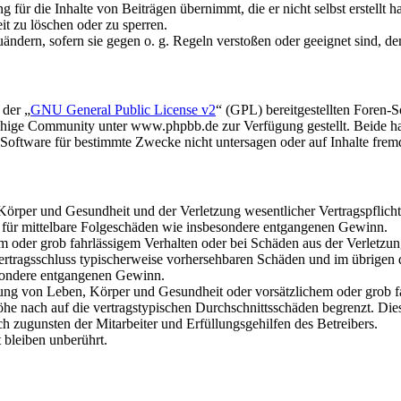
für die Inhalte von Beiträgen übernimmt, die er nicht selbst erstellt 
it zu löschen oder zu sperren.
uändern, sofern sie gegen o. g. Regeln verstoßen oder geeignet sind, 
 der „
GNU General Public License v2
“ (GPL) bereitgestellten Foren
hige Community unter www.phpbb.de zur Verfügung gestellt. Beide hab
oftware für bestimmte Zwecke nicht untersagen oder auf Inhalte frem
rper und Gesundheit und der Verletzung wesentlicher Vertragspflichten
ch für mittelbare Folgeschäden wie insbesondere entgangenen Gewinn.
em oder grob fahrlässigem Verhalten oder bei Schäden aus der Verletz
i Vertragsschluss typischerweise vorhersehbaren Schäden und im übrigen
besondere entgangenen Gewinn.
ng von Leben, Körper und Gesundheit oder vorsätzlichem oder grob fah
e nach auf die vertragstypischen Durchschnittsschäden begrenzt. Dies
h zugunsten der Mitarbeiter und Erfüllungsgehilfen des Betreibers.
bleiben unberührt.