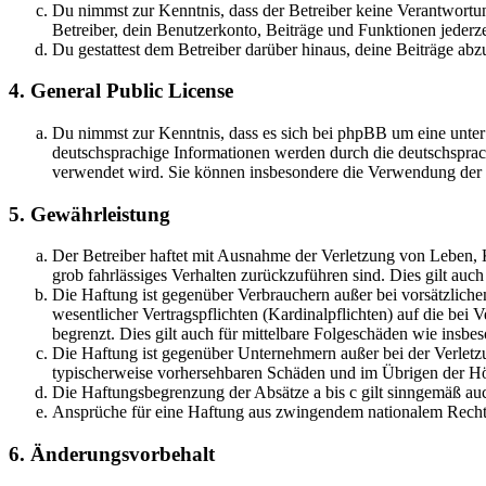
Du nimmst zur Kenntnis, dass der Betreiber keine Verantwortung 
Betreiber, dein Benutzerkonto, Beiträge und Funktionen jederze
Du gestattest dem Betreiber darüber hinaus, deine Beiträge abz
4. General Public License
Du nimmst zur Kenntnis, dass es sich bei phpBB um eine unter
deutschsprachige Informationen werden durch die deutschsprac
verwendet wird. Sie können insbesondere die Verwendung der S
5. Gewährleistung
Der Betreiber haftet mit Ausnahme der Verletzung von Leben, Kö
grob fahrlässiges Verhalten zurückzuführen sind. Dies gilt au
Die Haftung ist gegenüber Verbrauchern außer bei vorsätzlich
wesentlicher Vertragspflichten (Kardinalpflichten) auf die be
begrenzt. Dies gilt auch für mittelbare Folgeschäden wie ins
Die Haftung ist gegenüber Unternehmern außer bei der Verletzu
typischerweise vorhersehbaren Schäden und im Übrigen der Höh
Die Haftungsbegrenzung der Absätze a bis c gilt sinngemäß auc
Ansprüche für eine Haftung aus zwingendem nationalem Recht 
6. Änderungsvorbehalt