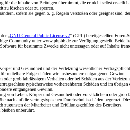
für die Inhalte von Beiträgen übernimmt, die er nicht selbst erstellt 
it zu löschen oder zu sperren.
uändern, sofern sie gegen o. g. Regeln verstoßen oder geeignet sind, 
 der „
GNU General Public License v2
“ (GPL) bereitgestellten Foren
hige Community unter www.phpbb.de zur Verfügung gestellt. Beide hab
oftware für bestimmte Zwecke nicht untersagen oder auf Inhalte frem
rper und Gesundheit und der Verletzung wesentlicher Vertragspflichten
ch für mittelbare Folgeschäden wie insbesondere entgangenen Gewinn.
em oder grob fahrlässigem Verhalten oder bei Schäden aus der Verletz
i Vertragsschluss typischerweise vorhersehbaren Schäden und im übrigen
besondere entgangenen Gewinn.
ng von Leben, Körper und Gesundheit oder vorsätzlichem oder grob fah
e nach auf die vertragstypischen Durchschnittsschäden begrenzt. Dies
h zugunsten der Mitarbeiter und Erfüllungsgehilfen des Betreibers.
bleiben unberührt.