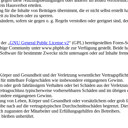
n gegen diese Nutzungsbedingungen oder anderer im Board veröffentli
in Hausverbot erteilen.
für die Inhalte von Beiträgen übernimmt, die er nicht selbst erstellt 
it zu löschen oder zu sperren.
uändern, sofern sie gegen o. g. Regeln verstoßen oder geeignet sind, 
 der „
GNU General Public License v2
“ (GPL) bereitgestellten Foren
hige Community unter www.phpbb.de zur Verfügung gestellt. Beide hab
oftware für bestimmte Zwecke nicht untersagen oder auf Inhalte frem
rper und Gesundheit und der Verletzung wesentlicher Vertragspflichten
ch für mittelbare Folgeschäden wie insbesondere entgangenen Gewinn.
em oder grob fahrlässigem Verhalten oder bei Schäden aus der Verletz
i Vertragsschluss typischerweise vorhersehbaren Schäden und im übrigen
besondere entgangenen Gewinn.
ng von Leben, Körper und Gesundheit oder vorsätzlichem oder grob fah
e nach auf die vertragstypischen Durchschnittsschäden begrenzt. Dies
h zugunsten der Mitarbeiter und Erfüllungsgehilfen des Betreibers.
bleiben unberührt.