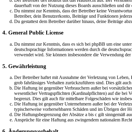
Der Betreiber des Boards übt das Hausrecht aus. Bei Verstöße
dauerhaft von der Nutzung dieses Boards ausschließen und dir e
Du nimmst zur Kenntnis, dass der Betreiber keine Verantwortung 
Betreiber, dein Benutzerkonto, Beiträge und Funktionen jederze
Du gestattest dem Betreiber darüber hinaus, deine Beiträge abz
4. General Public License
Du nimmst zur Kenntnis, dass es sich bei phpBB um eine unter
deutschsprachige Informationen werden durch die deutschsprac
verwendet wird. Sie können insbesondere die Verwendung der S
5. Gewährleistung
Der Betreiber haftet mit Ausnahme der Verletzung von Leben, Kö
grob fahrlässiges Verhalten zurückzuführen sind. Dies gilt au
Die Haftung ist gegenüber Verbrauchern außer bei vorsätzlich
wesentlicher Vertragspflichten (Kardinalpflichten) auf die be
begrenzt. Dies gilt auch für mittelbare Folgeschäden wie ins
Die Haftung ist gegenüber Unternehmern außer bei der Verletzu
typischerweise vorhersehbaren Schäden und im Übrigen der Höh
Die Haftungsbegrenzung der Absätze a bis c gilt sinngemäß auc
Ansprüche für eine Haftung aus zwingendem nationalem Recht 
6. Änderungsvorbehalt