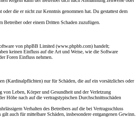
chten Regeln kann der Betreiber dich nach Abmahnung zeitweise oder
hat oder die er nicht zur Kenntnis genommen hat. Du gestattest dem
dem Betreiber oder einem Dritten Schaden zuzufügen.
-Software von phpBB Limited (www.phpbb.com) handelt;
en keinen Einfluss auf die Art und Weise, wie die Software
der Foren Einfluss nehmen.
 (Kardinalpflichten) nur für Schäden, die auf ein vorsätzliches oder
ung von Leben, Körper und Gesundheit und der Verletzung
 der Höhe nach auf die vertragstypischen Durchschnittsschäden
rlässigem Verhalten des Betreibers auf die bei Vertragsschluss
 gilt auch für mittelbare Schäden, insbesondere entgangenen Gewinn.