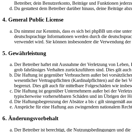
Betreiber, dein Benutzerkonto, Beiträge und Funktionen jederze
Du gestattest dem Betreiber darüber hinaus, deine Beiträge abz
4. General Public License
Du nimmst zur Kenntnis, dass es sich bei phpBB um eine unter
deutschsprachige Informationen werden durch die deutschsprac
verwendet wird. Sie können insbesondere die Verwendung der S
5. Gewährleistung
Der Betreiber haftet mit Ausnahme der Verletzung von Leben, Kö
grob fahrlässiges Verhalten zurückzuführen sind. Dies gilt au
Die Haftung ist gegenüber Verbrauchern außer bei vorsätzlich
wesentlicher Vertragspflichten (Kardinalpflichten) auf die be
begrenzt. Dies gilt auch für mittelbare Folgeschäden wie ins
Die Haftung ist gegenüber Unternehmern außer bei der Verletzu
typischerweise vorhersehbaren Schäden und im Übrigen der Höh
Die Haftungsbegrenzung der Absätze a bis c gilt sinngemäß auc
Ansprüche für eine Haftung aus zwingendem nationalem Recht 
6. Änderungsvorbehalt
Der Betreiber ist berechtigt, die Nutzungsbedingungen und di