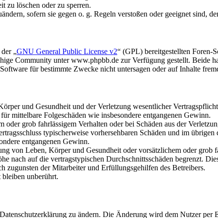
it zu löschen oder zu sperren.
uändern, sofern sie gegen o. g. Regeln verstoßen oder geeignet sind, 
 der „
GNU General Public License v2
“ (GPL) bereitgestellten Foren
hige Community unter www.phpbb.de zur Verfügung gestellt. Beide hab
oftware für bestimmte Zwecke nicht untersagen oder auf Inhalte frem
rper und Gesundheit und der Verletzung wesentlicher Vertragspflichten
ch für mittelbare Folgeschäden wie insbesondere entgangenen Gewinn.
em oder grob fahrlässigem Verhalten oder bei Schäden aus der Verletz
i Vertragsschluss typischerweise vorhersehbaren Schäden und im übrigen
besondere entgangenen Gewinn.
ng von Leben, Körper und Gesundheit oder vorsätzlichem oder grob fah
e nach auf die vertragstypischen Durchschnittsschäden begrenzt. Dies
h zugunsten der Mitarbeiter und Erfüllungsgehilfen des Betreibers.
bleiben unberührt.
e Datenschutzerklärung zu ändern. Die Änderung wird dem Nutzer per E-