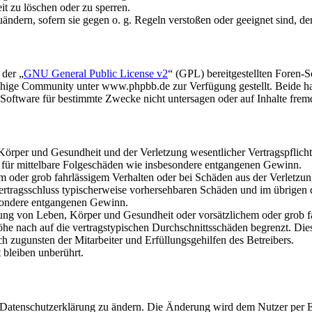
it zu löschen oder zu sperren.
uändern, sofern sie gegen o. g. Regeln verstoßen oder geeignet sind, 
 der „
GNU General Public License v2
“ (GPL) bereitgestellten Foren
hige Community unter www.phpbb.de zur Verfügung gestellt. Beide hab
oftware für bestimmte Zwecke nicht untersagen oder auf Inhalte frem
rper und Gesundheit und der Verletzung wesentlicher Vertragspflichten
ch für mittelbare Folgeschäden wie insbesondere entgangenen Gewinn.
em oder grob fahrlässigem Verhalten oder bei Schäden aus der Verletz
i Vertragsschluss typischerweise vorhersehbaren Schäden und im übrigen
besondere entgangenen Gewinn.
ng von Leben, Körper und Gesundheit oder vorsätzlichem oder grob fah
e nach auf die vertragstypischen Durchschnittsschäden begrenzt. Dies
h zugunsten der Mitarbeiter und Erfüllungsgehilfen des Betreibers.
bleiben unberührt.
e Datenschutzerklärung zu ändern. Die Änderung wird dem Nutzer per E-