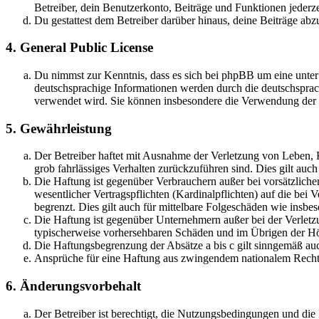
Betreiber, dein Benutzerkonto, Beiträge und Funktionen jederze
Du gestattest dem Betreiber darüber hinaus, deine Beiträge abz
4. General Public License
Du nimmst zur Kenntnis, dass es sich bei phpBB um eine unter
deutschsprachige Informationen werden durch die deutschsprac
verwendet wird. Sie können insbesondere die Verwendung der S
5. Gewährleistung
Der Betreiber haftet mit Ausnahme der Verletzung von Leben, Kö
grob fahrlässiges Verhalten zurückzuführen sind. Dies gilt au
Die Haftung ist gegenüber Verbrauchern außer bei vorsätzlich
wesentlicher Vertragspflichten (Kardinalpflichten) auf die be
begrenzt. Dies gilt auch für mittelbare Folgeschäden wie ins
Die Haftung ist gegenüber Unternehmern außer bei der Verletzu
typischerweise vorhersehbaren Schäden und im Übrigen der Höh
Die Haftungsbegrenzung der Absätze a bis c gilt sinngemäß auc
Ansprüche für eine Haftung aus zwingendem nationalem Recht 
6. Änderungsvorbehalt
Der Betreiber ist berechtigt, die Nutzungsbedingungen und di