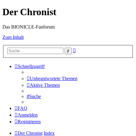
Der Chronist
Das BIONICLE-Fanforum
Zum Inhalt
Erweiterte
Suche
Suche
Schnellzugriff
Unbeantwortete Themen
Aktive Themen
Suche
FAQ
Anmelden
Registrieren
Der Chronist
Index