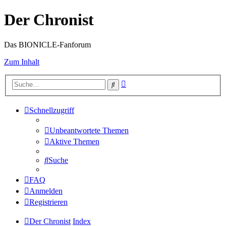
Der Chronist
Das BIONICLE-Fanforum
Zum Inhalt
Erweiterte
Suche
Suche
Schnellzugriff
Unbeantwortete Themen
Aktive Themen
Suche
FAQ
Anmelden
Registrieren
Der Chronist
Index