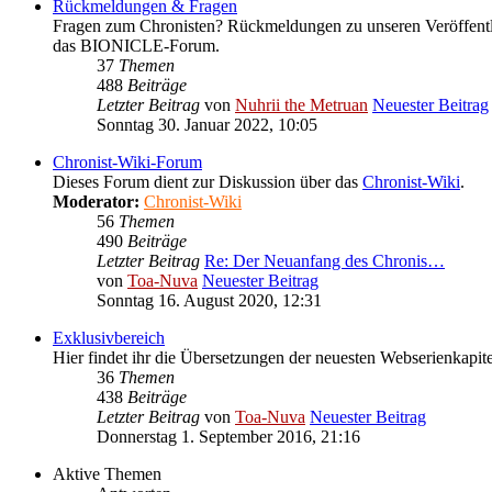
Rückmeldungen & Fragen
Fragen zum Chronisten? Rückmeldungen zu unseren Veröffentl
das BIONICLE-Forum.
37
Themen
488
Beiträge
Letzter Beitrag
von
Nuhrii the Metruan
Neuester Beitrag
Sonntag 30. Januar 2022, 10:05
Chronist-Wiki-Forum
Dieses Forum dient zur Diskussion über das
Chronist-Wiki
.
Moderator:
Chronist-Wiki
56
Themen
490
Beiträge
Letzter Beitrag
Re: Der Neuanfang des Chronis…
von
Toa-Nuva
Neuester Beitrag
Sonntag 16. August 2020, 12:31
Exklusivbereich
Hier findet ihr die Übersetzungen der neuesten Webserienkapitel
36
Themen
438
Beiträge
Letzter Beitrag
von
Toa-Nuva
Neuester Beitrag
Donnerstag 1. September 2016, 21:16
Aktive Themen