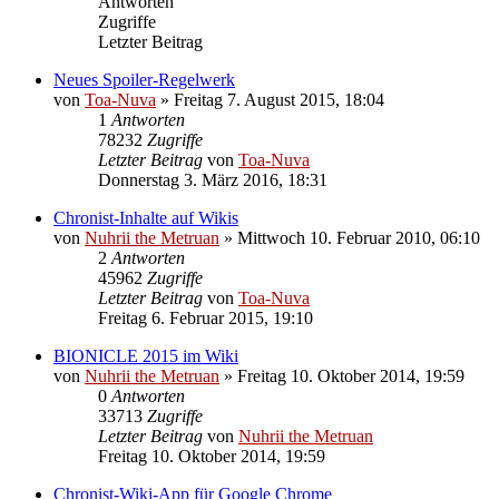
Antworten
Zugriffe
Letzter Beitrag
Neues Spoiler-Regelwerk
von
Toa-Nuva
»
Freitag 7. August 2015, 18:04
1
Antworten
78232
Zugriffe
Letzter Beitrag
von
Toa-Nuva
Donnerstag 3. März 2016, 18:31
Chronist-Inhalte auf Wikis
von
Nuhrii the Metruan
»
Mittwoch 10. Februar 2010, 06:10
2
Antworten
45962
Zugriffe
Letzter Beitrag
von
Toa-Nuva
Freitag 6. Februar 2015, 19:10
BIONICLE 2015 im Wiki
von
Nuhrii the Metruan
»
Freitag 10. Oktober 2014, 19:59
0
Antworten
33713
Zugriffe
Letzter Beitrag
von
Nuhrii the Metruan
Freitag 10. Oktober 2014, 19:59
Chronist-Wiki-App für Google Chrome