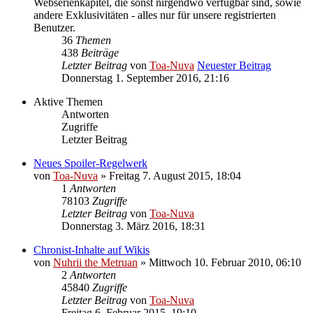
Webserienkapitel, die sonst nirgendwo verfügbar sind, sowie
andere Exklusivitäten - alles nur für unsere registrierten
Benutzer.
36
Themen
438
Beiträge
Letzter Beitrag
von
Toa-Nuva
Neuester Beitrag
Donnerstag 1. September 2016, 21:16
Aktive Themen
Antworten
Zugriffe
Letzter Beitrag
Neues Spoiler-Regelwerk
von
Toa-Nuva
»
Freitag 7. August 2015, 18:04
1
Antworten
78103
Zugriffe
Letzter Beitrag
von
Toa-Nuva
Donnerstag 3. März 2016, 18:31
Chronist-Inhalte auf Wikis
von
Nuhrii the Metruan
»
Mittwoch 10. Februar 2010, 06:10
2
Antworten
45840
Zugriffe
Letzter Beitrag
von
Toa-Nuva
Freitag 6. Februar 2015, 19:10