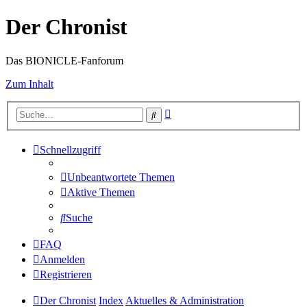
Der Chronist
Das BIONICLE-Fanforum
Zum Inhalt
Erweiterte
Suche
Suche
Schnellzugriff
Unbeantwortete Themen
Aktive Themen
Suche
FAQ
Anmelden
Registrieren
Der Chronist
Index
Aktuelles & Administration