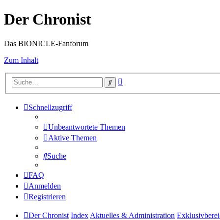
Der Chronist
Das BIONICLE-Fanforum
Zum Inhalt
Erweiterte
Suche
Suche
Schnellzugriff
Unbeantwortete Themen
Aktive Themen
Suche
FAQ
Anmelden
Registrieren
Der Chronist
Index
Aktuelles & Administration
Exklusivbere