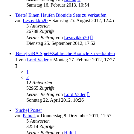
Samstag 16. Februar 2013, 10:54
[Biete] Einen Haufen Bionicle Sets zu verkaufen
von
Lesovikk520
»
Samstag 25. August 2012, 12:45
3
Antworten
26788
Zugriffe
Letzter Beitrag
von
Lesovikk520
Dienstag 25. September 2012, 17:52
[Biete] GBA Spiel+Zahlreiche Bionicle zu verkaufen
von
Lord Vader
»
Montag 27. Februar 2012, 17:27
1
2
12
Antworten
52965
Zugriffe
Letzter Beitrag
von
Lord Vader
Sonntag 22. April 2012, 10:26
[Suche] Poster
von
Pahrak
»
Donnerstag 8. Dezember 2011, 11:57
5
Antworten
32514
Zugriffe
Letzter Beitrag
von
Hafu