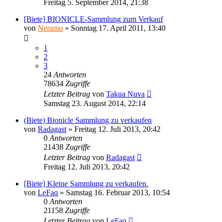
Freitag 5. September 2014, 21:38
[Biete] BIONICLE-Sammlung zum Verkauf
von
Neramo
»
Sonntag 17. April 2011, 13:40
1
2
3
24
Antworten
78634
Zugriffe
Letzter Beitrag
von
Takua Nuva
Samstag 23. August 2014, 22:14
(Biete) Bionicle Sammlung zu verkaufen
von
Radagast
»
Freitag 12. Juli 2013, 20:42
0
Antworten
21438
Zugriffe
Letzter Beitrag
von
Radagast
Freitag 12. Juli 2013, 20:42
[Biete] Kleine Sammlung zu verkaufen.
von
LeFaq
»
Samstag 16. Februar 2013, 10:54
0
Antworten
21158
Zugriffe
Letzter Beitrag
von
LeFaq