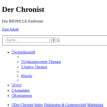
Der Chronist
Das BIONICLE-Fanforum
Zum Inhalt
Erweiterte
Suche
Suche
Schnellzugriff
Unbeantwortete Themen
Aktive Themen
Suche
FAQ
Anmelden
Registrieren
Der Chronist
Index
Diskussion & Gemeinschaft
Marktplatz