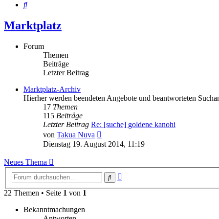
Suche
Marktplatz
Forum
Themen
Beiträge
Letzter Beitrag
Marktplatz-Archiv
Hierher werden beendeten Angebote und beantworteten Suchan
17
Themen
115
Beiträge
Letzter Beitrag
Re: [suche] goldene kanohi
Neuester
von
Takua Nuva
Beitrag
Dienstag 19. August 2014, 11:19
Neues Thema
Erweiterte
Suche
Suche
22 Themen • Seite
1
von
1
Bekanntmachungen
Antworten