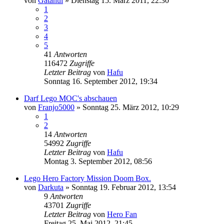
von
Gatanui
»
Dienstag 15. März 2011, 22:30
1
2
3
4
5
41
Antworten
116472
Zugriffe
Letzter Beitrag
von
Hafu
Sonntag 16. September 2012, 19:34
Darf Lego MOC's abschauen
von
Franjo5000
»
Sonntag 25. März 2012, 10:29
1
2
14
Antworten
54992
Zugriffe
Letzter Beitrag
von
Hafu
Montag 3. September 2012, 08:56
Lego Hero Factory Mission Doom Box.
von
Darkuta
»
Sonntag 19. Februar 2012, 13:54
9
Antworten
43701
Zugriffe
Letzter Beitrag
von
Hero Fan
Freitag 25. Mai 2012, 21:45