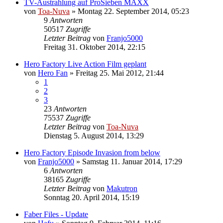
TV-Austrahlung auf ProSieben MAXX
von
Toa-Nuva
»
Montag 22. September 2014, 05:23
9
Antworten
50517
Zugriffe
Letzter Beitrag
von
Franjo5000
Freitag 31. Oktober 2014, 22:15
Hero Factory Live Action Film geplant
von
Hero Fan
»
Freitag 25. Mai 2012, 21:44
1
2
3
23
Antworten
75537
Zugriffe
Letzter Beitrag
von
Toa-Nuva
Dienstag 5. August 2014, 13:29
Hero Factory Episode Invasion from below
von
Franjo5000
»
Samstag 11. Januar 2014, 17:29
6
Antworten
38165
Zugriffe
Letzter Beitrag
von
Makutron
Sonntag 20. April 2014, 15:19
Faber Files - Update