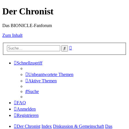
Der Chronist
Das BIONICLE-Fanforum
Zum Inhalt
Erweiterte
Suche
Suche
Schnellzugriff
Unbeantwortete Themen
Aktive Themen
Suche
FAQ
Anmelden
Registrieren
Der Chronist
Index
Diskussion & Gemeinschaft
Das