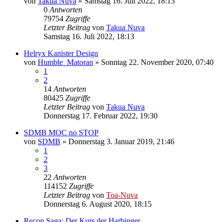
von
Takua Nuva
»
Samstag 16. Juli 2022, 18:13
0
Antworten
79754
Zugriffe
Letzter Beitrag
von
Takua Nuva
Samstag 16. Juli 2022, 18:13
Helryx Kanister Design
von
Humble_Matoran
»
Sonntag 22. November 2020, 07:40
1
2
14
Antworten
80425
Zugriffe
Letzter Beitrag
von
Takua Nuva
Donnerstag 17. Februar 2022, 19:30
SDMB MOC no STOP
von
SDMB
»
Donnerstag 3. Januar 2019, 21:46
1
2
3
22
Antworten
114152
Zugriffe
Letzter Beitrag
von
Toa-Nuva
Donnerstag 6. August 2020, 18:15
Recon Saga: Der Kurs der Harbinger