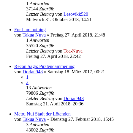
1
Antworten
37144
Zugriffe
Letzter Beitrag
von
Lesovikk520
Mittwoch 31. Oktober 2018, 14:51
For I am nothing
von
Takua Nuva
»
Freitag 27. April 2018, 21:48
1
Antworten
35520
Zugriffe
Letzter Beitrag
von
Toa-Nuva
Freitag 27. April 2018, 22:42
Recon Saga: Piratendämmerung
von
Dorian948
»
Samstag 18. März 2017, 00:21
1
2
13
Antworten
79806
Zugriffe
Letzter Beitrag
von
Dorian948
Samstag 21. April 2018, 20:36
Metru Nui Stadt der Lötenden
von
Takua Nuva
»
Dienstag 27. Februar 2018, 15:45
3
Antworten
43002
Zugriffe