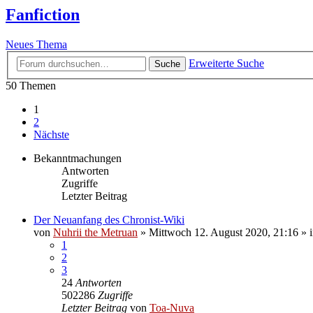
Fanfiction
Neues Thema
Erweiterte Suche
Suche
50 Themen
1
2
Nächste
Bekanntmachungen
Antworten
Zugriffe
Letzter Beitrag
Der Neuanfang des Chronist-Wiki
von
Nuhrii the Metruan
»
Mittwoch 12. August 2020, 21:16
» 
1
2
3
24
Antworten
502286
Zugriffe
Letzter Beitrag
von
Toa-Nuva