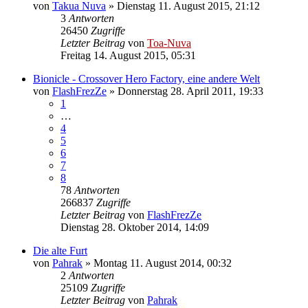
von
Takua Nuva
»
Dienstag 11. August 2015, 21:12
3
Antworten
26450
Zugriffe
Letzter Beitrag
von
Toa-Nuva
Freitag 14. August 2015, 05:31
Bionicle - Crossover Hero Factory, eine andere Welt
von
FlashFrezZe
»
Donnerstag 28. April 2011, 19:33
1
…
4
5
6
7
8
78
Antworten
266837
Zugriffe
Letzter Beitrag
von
FlashFrezZe
Dienstag 28. Oktober 2014, 14:09
Die alte Furt
von
Pahrak
»
Montag 11. August 2014, 00:32
2
Antworten
25109
Zugriffe
Letzter Beitrag
von
Pahrak