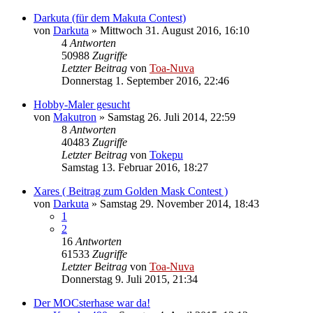
Darkuta (für dem Makuta Contest)
von
Darkuta
»
Mittwoch 31. August 2016, 16:10
4
Antworten
50988
Zugriffe
Letzter Beitrag
von
Toa-Nuva
Donnerstag 1. September 2016, 22:46
Hobby-Maler gesucht
von
Makutron
»
Samstag 26. Juli 2014, 22:59
8
Antworten
40483
Zugriffe
Letzter Beitrag
von
Tokepu
Samstag 13. Februar 2016, 18:27
Xares ( Beitrag zum Golden Mask Contest )
von
Darkuta
»
Samstag 29. November 2014, 18:43
1
2
16
Antworten
61533
Zugriffe
Letzter Beitrag
von
Toa-Nuva
Donnerstag 9. Juli 2015, 21:34
Der MOCsterhase war da!