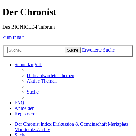
Der Chronist
Das BIONICLE-Fanforum
Zum Inhalt
Erweiterte Suche
Suche
Schnellzugriff
Unbeantwortete Themen
Aktive Themen
Suche
FAQ
Anmelden
Registrieren
Der Chronist
Index
Diskussion & Gemeinschaft
Marktplatz
Marktplatz-Archiv
Suche