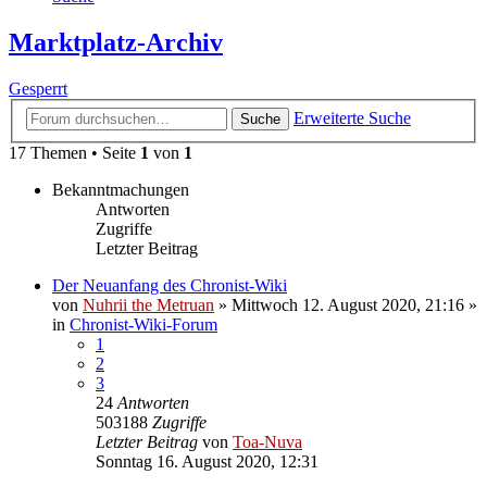
Marktplatz-Archiv
Gesperrt
Erweiterte Suche
Suche
17 Themen • Seite
1
von
1
Bekanntmachungen
Antworten
Zugriffe
Letzter Beitrag
Der Neuanfang des Chronist-Wiki
von
Nuhrii the Metruan
»
Mittwoch 12. August 2020, 21:16
»
in
Chronist-Wiki-Forum
1
2
3
24
Antworten
503188
Zugriffe
Letzter Beitrag
von
Toa-Nuva
Sonntag 16. August 2020, 12:31