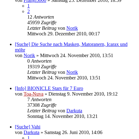
von
Franjo5000
»
Samstag 25. Dezember 2010, 18:59
1
2
12
Antworten
45959
Zugriffe
Letzter Beitrag
von
Norik
Mittwoch 29. Dezember 2010, 00:17
[Suche] Die Suche nach Masken, Matoranern, Icarax und
möhr
von
Norik
»
Mittwoch 24. November 2010, 13:51
0
Antworten
19319
Zugriffe
Letzter Beitrag
von
Norik
Mittwoch 24. November 2010, 13:51
[Info] BIONICLE Stars für 7 Euro
von
Toa-Nuva
»
Dienstag 9. November 2010, 19:12
7
Antworten
37308
Zugriffe
Letzter Beitrag
von
Darkuta
Sonntag 14. November 2010, 13:21
[Suche] Vahi
von
Darkuta
»
Samstag 26. Juni 2010, 14:06
1