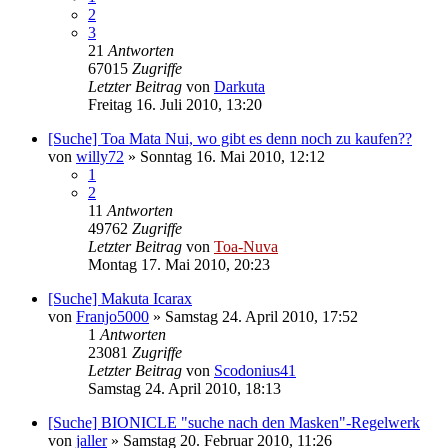
2
3
21
Antworten
67015
Zugriffe
Letzter Beitrag
von
Darkuta
Freitag 16. Juli 2010, 13:20
[Suche] Toa Mata Nui, wo gibt es denn noch zu kaufen??
von
willy72
»
Sonntag 16. Mai 2010, 12:12
1
2
11
Antworten
49762
Zugriffe
Letzter Beitrag
von
Toa-Nuva
Montag 17. Mai 2010, 20:23
[Suche] Makuta Icarax
von
Franjo5000
»
Samstag 24. April 2010, 17:52
1
Antworten
23081
Zugriffe
Letzter Beitrag
von
Scodonius41
Samstag 24. April 2010, 18:13
[Suche] BIONICLE "suche nach den Masken"-Regelwerk
von
jaller
»
Samstag 20. Februar 2010, 11:26