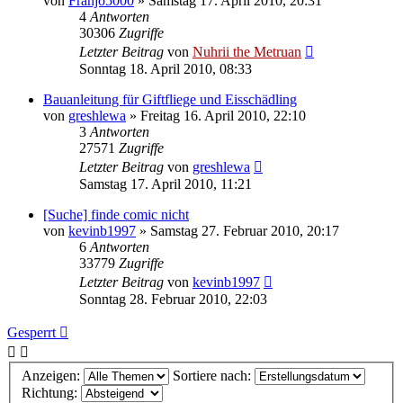
von
Franjo5000
»
Samstag 17. April 2010, 20:31
4
Antworten
30306
Zugriffe
Letzter Beitrag
von
Nuhrii the Metruan
Sonntag 18. April 2010, 08:33
Bauanleitung für Giftfliege und Eisschädling
von
greshlewa
»
Freitag 16. April 2010, 22:10
3
Antworten
27571
Zugriffe
Letzter Beitrag
von
greshlewa
Samstag 17. April 2010, 11:21
[Suche] finde comic nicht
von
kevinb1997
»
Samstag 27. Februar 2010, 20:17
6
Antworten
33779
Zugriffe
Letzter Beitrag
von
kevinb1997
Sonntag 28. Februar 2010, 22:03
Gesperrt
Anzeigen:
Sortiere nach:
Richtung: