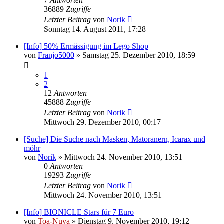
7
Antworten
36889
Zugriffe
Letzter Beitrag
von
Norik
Sonntag 14. August 2011, 17:28
[Info] 50% Ermässigung im Lego Shop
von
Franjo5000
»
Samstag 25. Dezember 2010, 18:59
1
2
12
Antworten
45888
Zugriffe
Letzter Beitrag
von
Norik
Mittwoch 29. Dezember 2010, 00:17
[Suche] Die Suche nach Masken, Matoranern, Icarax und
möhr
von
Norik
»
Mittwoch 24. November 2010, 13:51
0
Antworten
19293
Zugriffe
Letzter Beitrag
von
Norik
Mittwoch 24. November 2010, 13:51
[Info] BIONICLE Stars für 7 Euro
von
Toa-Nuva
»
Dienstag 9. November 2010, 19:12