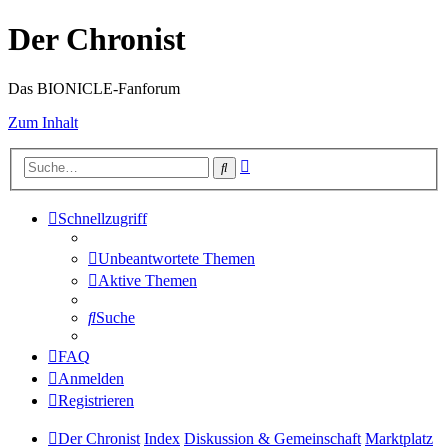
Der Chronist
Das BIONICLE-Fanforum
Zum Inhalt
Erweiterte
Suche
Suche
Schnellzugriff
Unbeantwortete Themen
Aktive Themen
Suche
FAQ
Anmelden
Registrieren
Der Chronist
Index
Diskussion & Gemeinschaft
Marktplatz